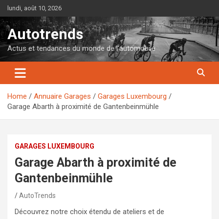
Skip
lundi, août 10, 2026
to
content
Autotrends
Actus et tendances du monde de l'automobile
Home
Annuaire Garages
Garages Luxembourg
Garage Abarth à proximité de Gantenbeinmühle
GARAGES LUXEMBOURG
Garage Abarth à proximité de
Gantenbeinmühle
AutoTrends
Découvrez notre choix étendu de ateliers et de