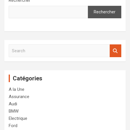
Rechercher
Rechercher
S
e
a
r
c
Catégories
h
A la Une
Assurance
Audi
BMW
Electrique
Ford