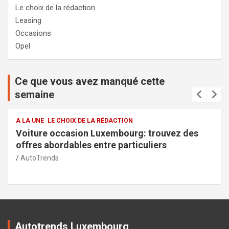
Le choix de la rédaction
Leasing
Occasions
Opel
Ce que vous avez manqué cette
semaine
HOIX DE LA RÉDACTION
A LA UNE
LE CHOI
casion Luxembourg: trouvez des
Services de la
dables entre particuliers
sécurité et t
AutoTrends
Autotrends Luxembourg