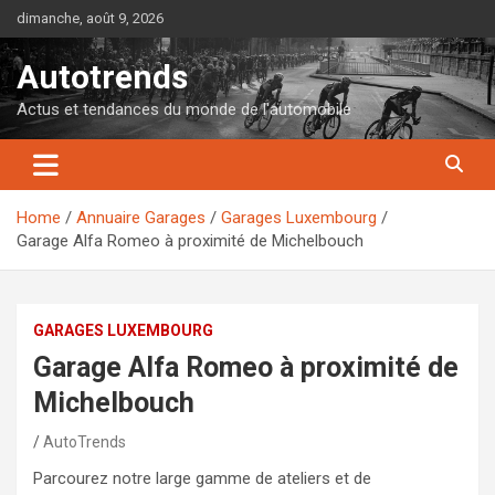
Skip
dimanche, août 9, 2026
to
content
Autotrends
Actus et tendances du monde de l'automobile
Home
Annuaire Garages
Garages Luxembourg
Garage Alfa Romeo à proximité de Michelbouch
GARAGES LUXEMBOURG
Garage Alfa Romeo à proximité de
Michelbouch
AutoTrends
Parcourez notre large gamme de ateliers et de