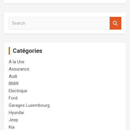
S
e
a
r
c
Catégories
h
A la Une
Assurance
Audi
BMW
Electrique
Ford
Garages Luxembourg
Hyundai
Jeep
Kia