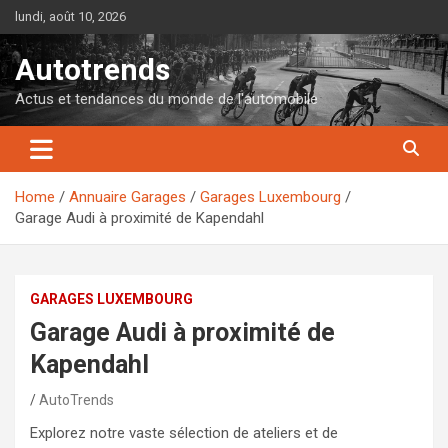
Skip
lundi, août 10, 2026
to
content
Autotrends
Actus et tendances du monde de l'automobile
Home
Annuaire Garages
Garages Luxembourg
Garage Audi à proximité de Kapendahl
GARAGES LUXEMBOURG
Garage Audi à proximité de
Kapendahl
AutoTrends
Explorez notre vaste sélection de ateliers et de