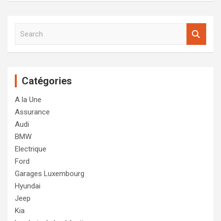
S
e
a
r
c
Catégories
h
A la Une
Assurance
Audi
BMW
Electrique
Ford
Garages Luxembourg
Hyundai
Jeep
Kia