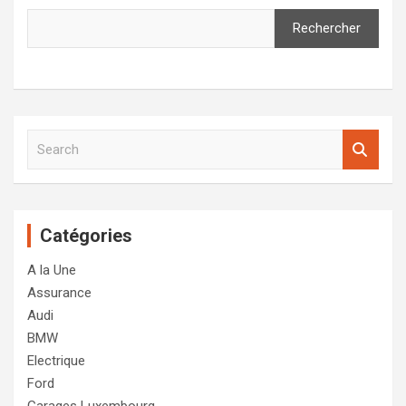
Rechercher
S
e
a
r
c
Catégories
h
A la Une
Assurance
Audi
BMW
Electrique
Ford