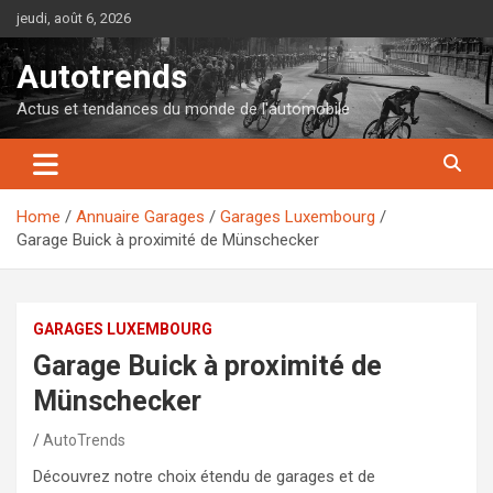
Skip
jeudi, août 6, 2026
to
content
Autotrends
Actus et tendances du monde de l'automobile
Home
Annuaire Garages
Garages Luxembourg
Garage Buick à proximité de Münschecker
GARAGES LUXEMBOURG
Garage Buick à proximité de
Münschecker
AutoTrends
Découvrez notre choix étendu de garages et de