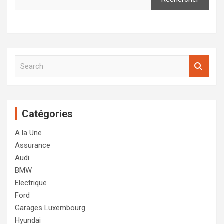
S
e
a
r
c
Catégories
h
A la Une
Assurance
Audi
BMW
Electrique
Ford
Garages Luxembourg
Hyundai