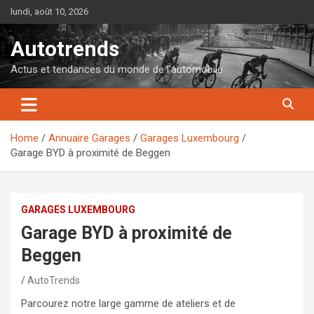
Skip
lundi, août 10, 2026
to
content
Autotrends
Actus et tendances du monde de l'automobile
Home
Annuaire Garages
Garages Luxembourg
Garage BYD à proximité de Beggen
GARAGES LUXEMBOURG
Garage BYD à proximité de
Beggen
AutoTrends
Parcourez notre large gamme de ateliers et de