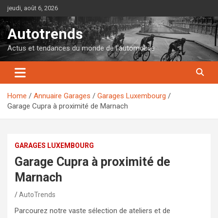
Skip
jeudi, août 6, 2026
to
content
Autotrends
Actus et tendances du monde de l'automobile
Home
Annuaire Garages
Garages Luxembourg
Garage Cupra à proximité de Marnach
GARAGES LUXEMBOURG
Garage Cupra à proximité de
Marnach
AutoTrends
Parcourez notre vaste sélection de ateliers et de