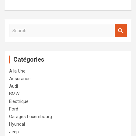
S
e
a
r
c
Catégories
h
A la Une
Assurance
Audi
BMW
Electrique
Ford
Garages Luxembourg
Hyundai
Jeep