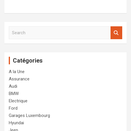
S
e
a
r
c
Catégories
h
A la Une
Assurance
Audi
BMW
Electrique
Ford
Garages Luxembourg
Hyundai
Jeep