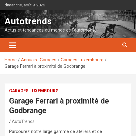
Skip
dimanche, août 9, 2026
to
content
Autotrends
Actus et tendances du monde de l'automobile
Home
Annuaire Garages
Garages Luxembourg
Garage Ferrari à proximité de Godbrange
GARAGES LUXEMBOURG
Garage Ferrari à proximité de
Godbrange
AutoTrends
Parcourez notre large gamme de ateliers et de