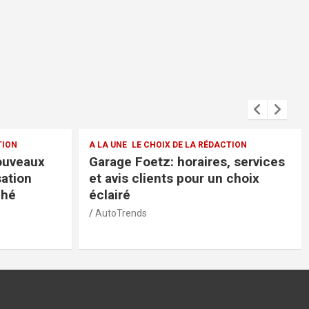
LA RÉDACTION
A LA UNE
LE CHOIX DE LA RÉDACTION
raires, services
Voiture d’occasion Volvo
our un choix
Luxembourg: fiabilité et qualit
bon prix
AutoTrends