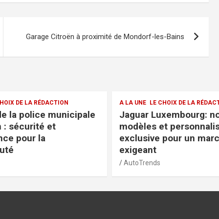
Garage Citroën à proximité de Mondorf-les-Bains
 UNE
LE CHOIX DE LA RÉDACTION
A LA UNE
LE CHOIX DE 
uar Luxembourg: nouveaux
Garage Foetz: ho
èles et personnalisation
et avis clients p
lusive pour un marché
éclairé
geant
AutoTrends
oTrends