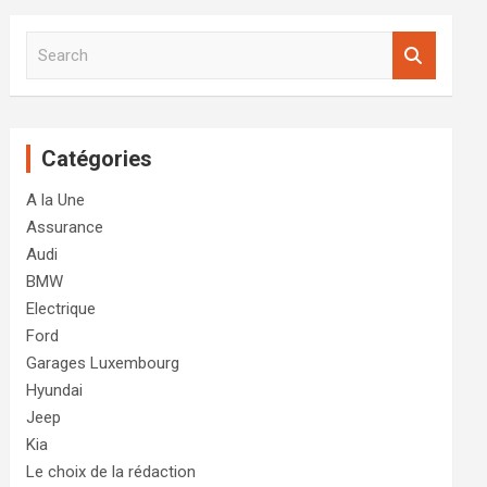
S
e
a
r
c
Catégories
h
A la Une
Assurance
Audi
BMW
Electrique
Ford
Garages Luxembourg
Hyundai
Jeep
Kia
Le choix de la rédaction