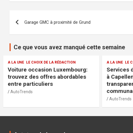
Navigation
Garage GMC à proximité de Grund
de
l’article
Ce que vous avez manqué cette semaine
A LA UNE
LE CHOIX DE LA RÉDACTION
A LA
g:
Services de la police municipale
Jag
es
à Capellen : sécurité et
mod
transparence pour la
exc
communauté
exi
AutoTrends
Aut