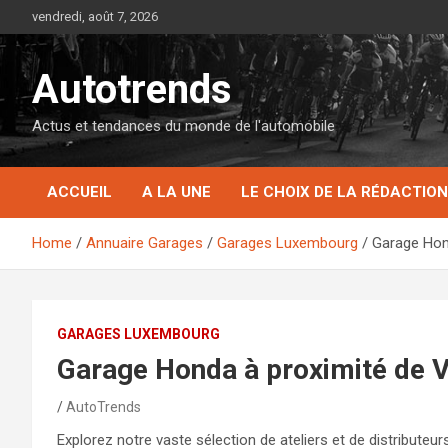
Skip
vendredi, août 7, 2026
to
content
Autotrends
Actus et tendances du monde de l'automobile
ACCUEIL
A LA UNE
LE CHOIX DE LA RÉDACTION
Home
Annuaire Garages
Garages Luxembourg
Garage Hon
GARAGES LUXEMBOURG
Garage Honda à proximité de 
AutoTrends
Explorez notre vaste sélection de ateliers et de distribute