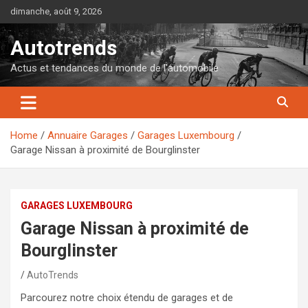
Skip
dimanche, août 9, 2026
to
content
Autotrends
Actus et tendances du monde de l'automobile
Home
Annuaire Garages
Garages Luxembourg
Garage Nissan à proximité de Bourglinster
GARAGES LUXEMBOURG
Garage Nissan à proximité de
Bourglinster
AutoTrends
Parcourez notre choix étendu de garages et de