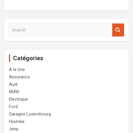
S
e
a
r
c
Catégories
h
A la Une
Assurance
Audi
BMW
Electrique
Ford
Garages Luxembourg
Hyundai
Jeep