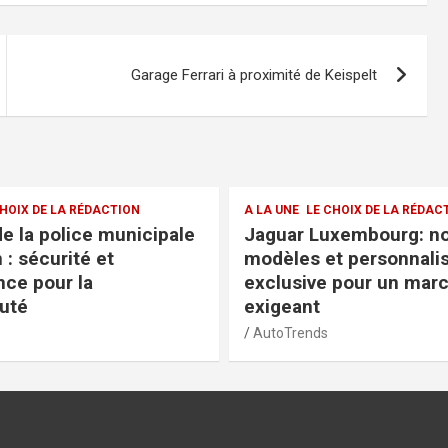
Garage Ferrari à proximité de Keispelt
CHOIX DE LA RÉDACTION
A LA UNE
LE CHOIX DE LA RÉDA
uxembourg: nouveaux
Garage Foetz: horaires
t personnalisation
et avis clients pour un
 pour un marché
éclairé
AutoTrends