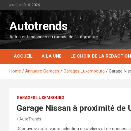
Skip
jeudi, août 6, 2026
to
content
Autotrends
Actus et tendances du monde de l'automobile
ACCUEIL
A LA UNE
LE CHOIX DE LA RÉDACTION
Home
Annuaire Garages
Garages Luxembourg
Garage Nis
GARAGES LUXEMBOURG
Garage Nissan à proximité de
AutoTrends
Découvrez notre vaste sélection de ateliers et de concess