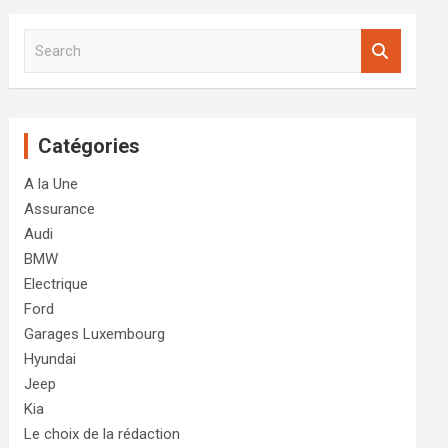
S
e
a
r
c
Catégories
h
A la Une
Assurance
Audi
BMW
Electrique
Ford
Garages Luxembourg
Hyundai
Jeep
Kia
Le choix de la rédaction