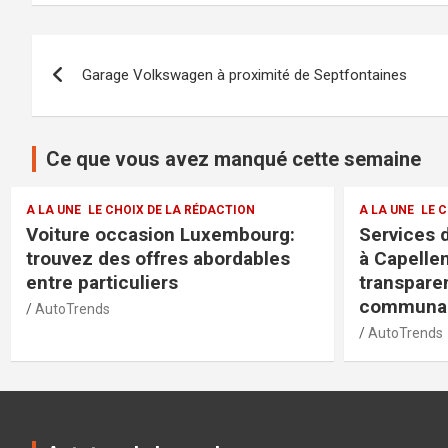
Navigation
Garage Volkswagen à proximité de Septfontaines
de
l’article
Ce que vous avez manqué cette semaine
A LA UNE
LE CHOIX DE LA RÉDACTION
A LA UNE
LE 
Services de la police municipale
Jaguar L
à Capellen : sécurité et
modèles e
transparence pour la
exclusive
communauté
exigeant
AutoTrends
AutoTrends