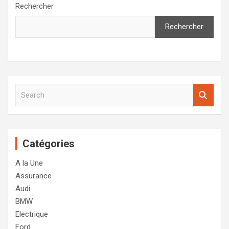
Rechercher
Rechercher
S
e
a
r
c
Catégories
h
A la Une
Assurance
Audi
BMW
Electrique
Ford