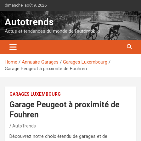
Skip
dimanche, août 9, 2026
to
content
Autotrends
Actus et tendances du monde de l'automobile
Home
Annuaire Garages
Garages Luxembourg
Garage Peugeot à proximité de Fouhren
GARAGES LUXEMBOURG
Garage Peugeot à proximité de
Fouhren
AutoTrends
Découvrez notre choix étendu de garages et de