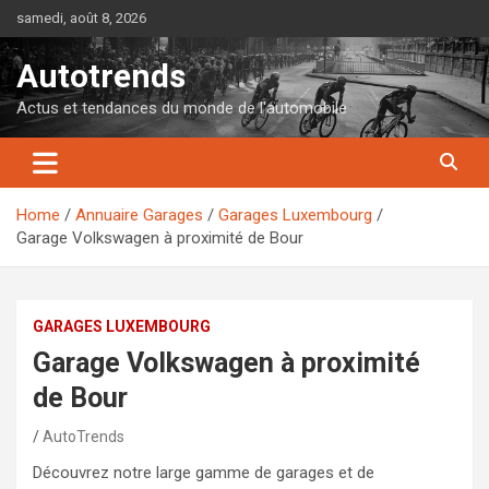
Skip
samedi, août 8, 2026
to
content
Autotrends
Actus et tendances du monde de l'automobile
Home
Annuaire Garages
Garages Luxembourg
Garage Volkswagen à proximité de Bour
GARAGES LUXEMBOURG
Garage Volkswagen à proximité
de Bour
AutoTrends
Découvrez notre large gamme de garages et de