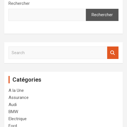
Rechercher
Rechercher
S
e
a
r
c
Catégories
h
A la Une
Assurance
Audi
BMW
Electrique
Ford