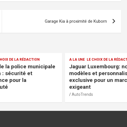
Garage Kia à proximité de Kuborn
CHOIX DE LA RÉDACTION
A LA UNE
LE CHOIX DE LA RÉDA
uxembourg: nouveaux
Garage Foetz: horaires
t personnalisation
et avis clients pour un
 pour un marché
éclairé
AutoTrends