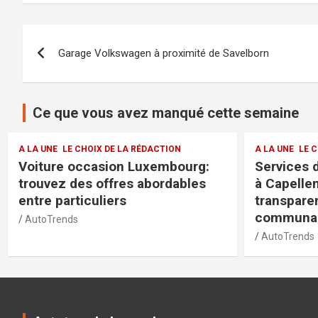
Navigation
Garage Volkswagen à proximité de Savelborn
de
l’article
Ce que vous avez manqué cette semaine
A LA UNE
LE CHOIX DE LA RÉDACTION
A LA UNE
LE 
Services de la police municipale
Jaguar L
à Capellen : sécurité et
modèles e
transparence pour la
exclusive
communauté
exigeant
AutoTrends
AutoTrends