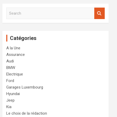
S
e
a
r
c
Catégories
h
A la Une
Assurance
Audi
BMW
Electrique
Ford
Garages Luxembourg
Hyundai
Jeep
Kia
Le choix de la rédaction