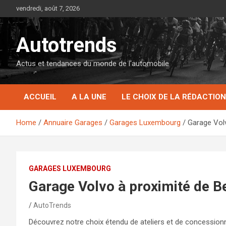
Skip
vendredi, août 7, 2026
to
content
Autotrends
Actus et tendances du monde de l'automobile
ACCUEIL
A LA UNE
LE CHOIX DE LA RÉDACTION
Home
Annuaire Garages
Garages Luxembourg
Garage Vol
GARAGES LUXEMBOURG
Garage Volvo à proximité de B
AutoTrends
Découvrez notre choix étendu de ateliers et de concession