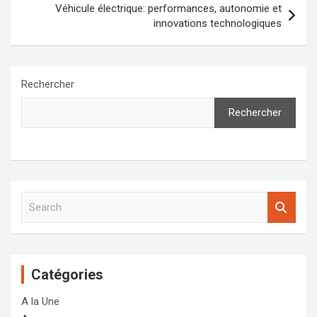
Véhicule électrique: performances, autonomie et
innovations technologiques
Rechercher
Rechercher
S
e
a
r
c
Catégories
h
A la Une