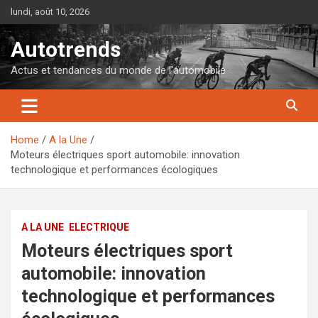
Skip
lundi, août 10, 2026
to
content
Autotrends
Actus et tendances du monde de l'automobile
Home
A la Une
Moteurs électriques sport automobile: innovation
technologique et performances écologiques
A LA UNE
ELECTRIQUE
Moteurs électriques sport
automobile: innovation
technologique et performances